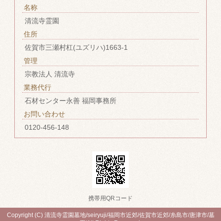
名称
清流寺霊園
住所
佐賀市三瀬村杠(ユズリハ)1663-1
管理
宗教法人 清流寺
業務代行
石材センター永善 福岡事務所
お問い合わせ
0120-456-148
携帯用QRコード
Copyright (C) 清流寺霊園墓地/seiryuji/福岡市近郊/佐賀市近郊/糸島市/唐津市/墓