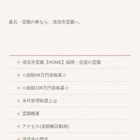
墓石・霊園の事なら、清流寺霊園へ。
清流寺霊園【HOME】福岡・佐賀の霊園
☆総額48万円規格墓☆
☆総額108万円規格墓☆
永代管理制度とは
霊園概要
アクセス(道順解説動画)
清流寺の歴史