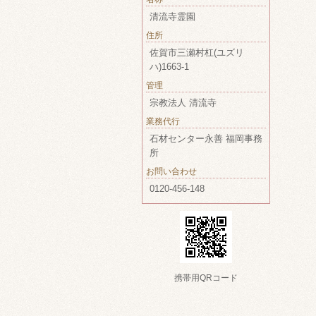
清流寺霊園
住所
佐賀市三瀬村杠(ユズリ
ハ)1663-1
管理
宗教法人 清流寺
業務代行
石材センター永善 福岡事務
所
お問い合わせ
0120-456-148
携帯用QRコード