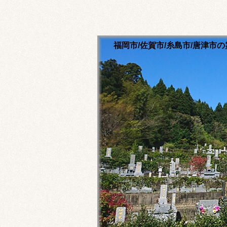
福岡市/佐賀市/糸島市/唐津
清流寺霊園のホームペ
永代供養ご相談ください
福岡市内・佐賀市内・糸