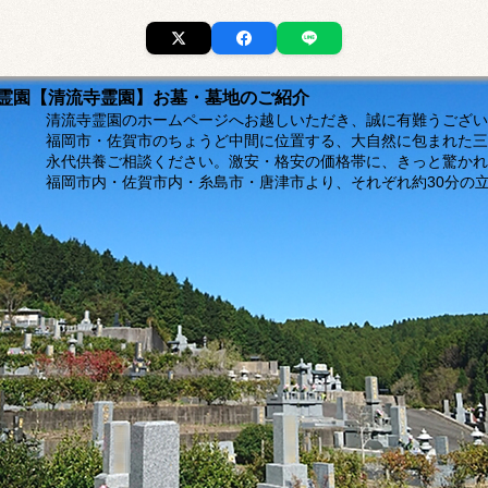
市の霊園【清流寺霊園】お墓・墓地のご紹介
ージへお越しいただき、誠に有難うございま
福岡市・佐賀市のちょうど中間に位置する、大自然に包まれた三
。激安・格安の価格帯に、きっと驚かれるは
島市・唐津市より、それぞれ約30分の立地