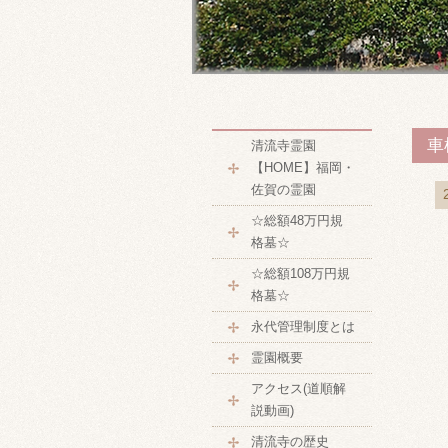
車
清流寺霊園
【HOME】福岡・
佐賀の霊園
☆総額48万円規
格墓☆
☆総額108万円規
格墓☆
永代管理制度とは
霊園概要
アクセス(道順解
説動画)
清流寺の歴史