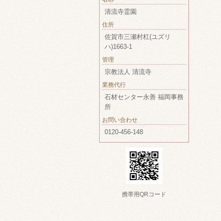
清流寺霊園
住所
佐賀市三瀬村杠(ユズリ
ハ)1663-1
管理
宗教法人 清流寺
業務代行
石材センター永善 福岡事務
所
お問い合わせ
0120-456-148
携帯用QRコード