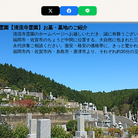
市の霊園【清流寺霊園】お墓・墓地のご紹介
ージへお越しいただき、誠に有難うございま
福岡市・佐賀市のちょうど中間に位置する、大自然に包まれた三
。激安・格安の価格帯に、きっと驚かれるは
島市・唐津市より、それぞれ約30分の立地