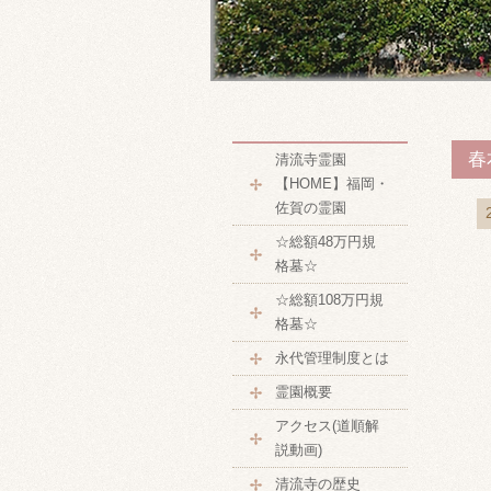
春
清流寺霊園
【HOME】福岡・
佐賀の霊園
☆総額48万円規
格墓☆
☆総額108万円規
格墓☆
永代管理制度とは
霊園概要
アクセス(道順解
説動画)
清流寺の歴史