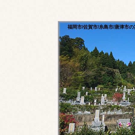
福岡市/佐賀市/糸島市/唐津
清流寺霊園のホームペ
永代供養ご相談ください
福岡市内・佐賀市内・糸