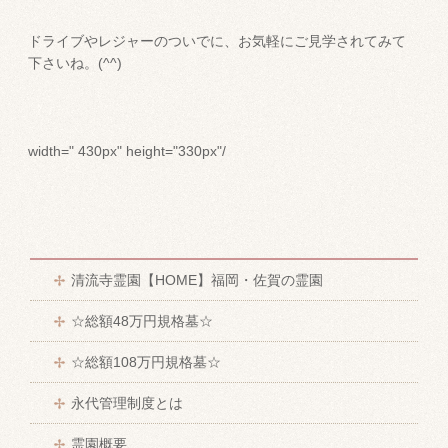
ドライブやレジャーのついでに、お気軽にご見学されてみて
下さいね。(^^)
width=" 430px" height="330px"/
清流寺霊園【HOME】福岡・佐賀の霊園
☆総額48万円規格墓☆
☆総額108万円規格墓☆
永代管理制度とは
霊園概要