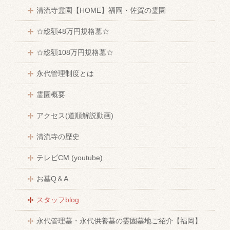
清流寺霊園【HOME】福岡・佐賀の霊園
☆総額48万円規格墓☆
☆総額108万円規格墓☆
永代管理制度とは
霊園概要
アクセス(道順解説動画)
清流寺の歴史
テレビCM (youtube)
お墓Q＆A
スタッフblog
永代管理墓・永代供養墓の霊園墓地ご紹介【福岡】