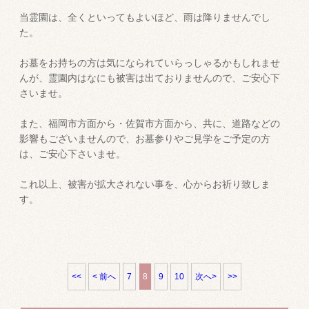
当霊園は、全くといってもよいほど、雨は降りませんでし
た。
お墓をお持ちの方は気になられていらっしゃるかもしれませ
んが、霊園内はなにも被害は出ておりませんので、ご安心下
さいませ。
また、福岡市方面から・佐賀市方面から、共に、道路などの
影響もございませんので、お墓参りやご見学をご予定の方
は、ご安心下さいませ。
これ以上、被害が拡大されない事を、心からお祈り致しま
す。
<<
< 前へ
7
8
9
10
次へ>
>>