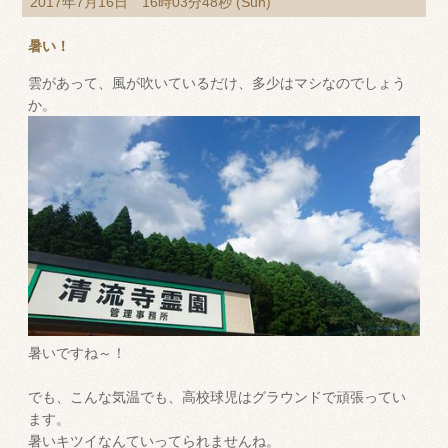
2017年7月16日 16時03分48秒 (Sun)
暑い！
雲があって、風が吹いているだけ、多少はマシなのでしょう
か。
暑いですね～！
でも、こんな気温でも、高校球児はグラウンドで頑張ってい
ます。
暑いキツイなんていってられませんね。