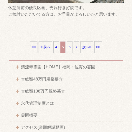
休憩所前の優良区画、売れ行き好調です。
ご検討いただいてる方は、お早目がよろしいかと思います。
<<
< 前へ
4
5
6
7
次へ>
>>
清流寺霊園【HOME】福岡・佐賀の霊園
☆総額48万円規格墓☆
☆総額108万円規格墓☆
永代管理制度とは
霊園概要
アクセス(道順解説動画)