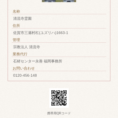
名称
清流寺霊園
住所
佐賀市三瀬村杠(ユズリハ)1663-1
管理
宗教法人 清流寺
業務代行
石材センター永善 福岡事務所
お問い合わせ
0120-456-148
携帯用QRコード