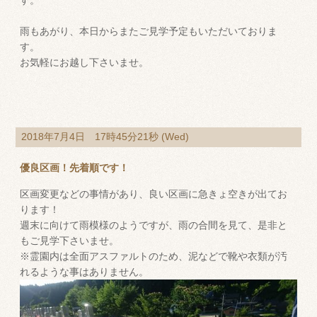
す。
雨もあがり、本日からまたご見学予定もいただいておりま
す。
お気軽にお越し下さいませ。
2018年7月4日 17時45分21秒 (Wed)
優良区画！先着順です！
区画変更などの事情があり、良い区画に急きょ空きが出てお
ります！
週末に向けて雨模様のようですが、雨の合間を見て、是非と
もご見学下さいませ。
※霊園内は全面アスファルトのため、泥などで靴や衣類が汚
れるような事はありません。