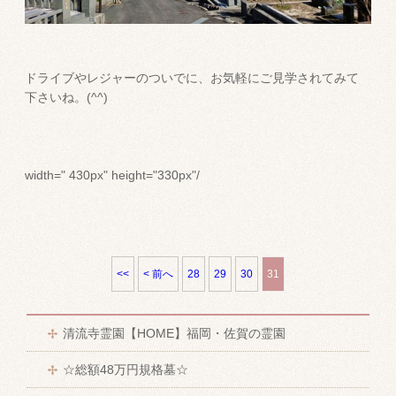
ドライブやレジャーのついでに、お気軽にご見学されてみて
下さいね。(^^)
width=" 430px" height="330px"/
<<
< 前へ
28
29
30
31
清流寺霊園【HOME】福岡・佐賀の霊園
☆総額48万円規格墓☆