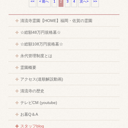
<<
< 前へ
1
2
3
4
次へ>
>>
清流寺霊園【HOME】福岡・佐賀の霊園
☆総額48万円規格墓☆
☆総額108万円規格墓☆
永代管理制度とは
霊園概要
アクセス(道順解説動画)
清流寺の歴史
テレビCM (youtube)
お墓Q＆A
スタッフblog