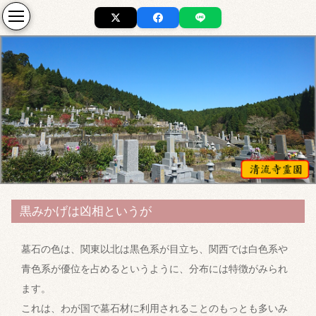
黒みかげは凶相というが
墓石の色は、関東以北は黒色系が目立ち、関西では白色系や
青色系が優位を占めるというように、分布には特徴がみられ
ます。
これは、わが国で墓石材に利用されることのもっとも多いみ