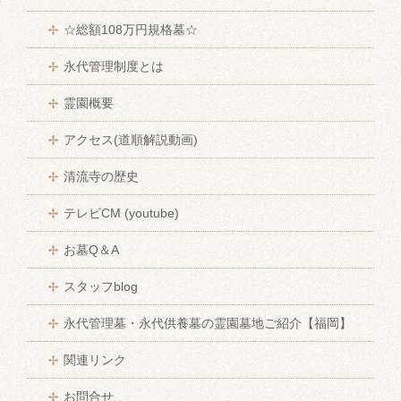
☆総額108万円規格墓☆
永代管理制度とは
霊園概要
アクセス(道順解説動画)
清流寺の歴史
テレビCM (youtube)
お墓Q＆A
スタッフblog
永代管理墓・永代供養墓の霊園墓地ご紹介【福岡】
関連リンク
お問合せ