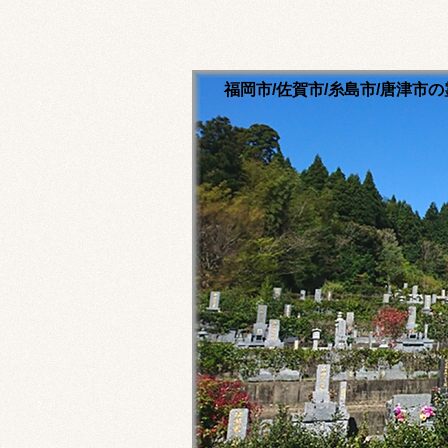
福岡市/佐賀市/糸島市/唐津
清流寺霊園のホームペ
永代供養ご相談ください
福岡市内・佐賀市内・糸