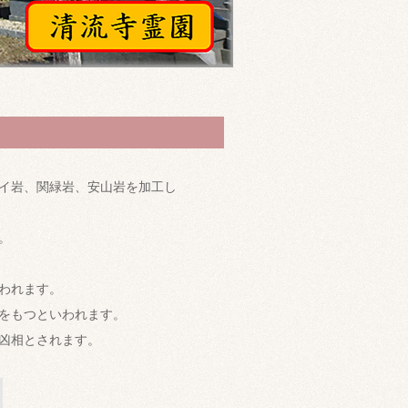
イ岩、関緑岩、安山岩を加工し
。
われます。
をもつといわれます。
凶相とされます。