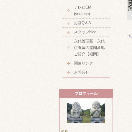
テレビCM
(youtube)
お墓Q＆A
スタッフblog
≪
永代管理墓・永代
供養墓の霊園墓地
ご紹介【福岡】
関連リンク
お問合せ
プロフィール
名称