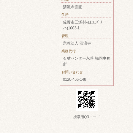
清流寺霊園
住所
佐賀市三瀬村杠(ユズリ
ハ)1663-1
管理
宗教法人 清流寺
業務代行
石材センター永善 福岡事務
所
お問い合わせ
0120-456-148
携帯用QRコード