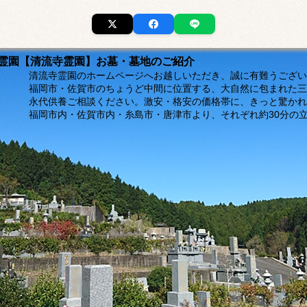
市の霊園【清流寺霊園】お墓・墓地のご紹介
ージへお越しいただき、誠に有難うございま
福岡市・佐賀市のちょうど中間に位置する、大自然に包まれた三
。激安・格安の価格帯に、きっと驚かれるは
島市・唐津市より、それぞれ約30分の立地