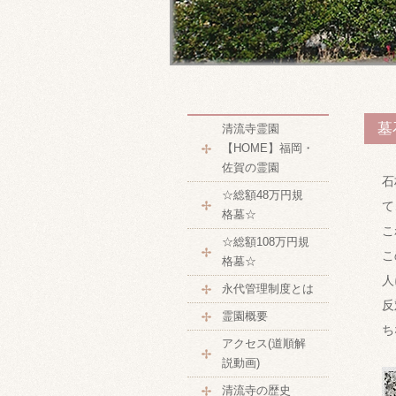
墓
清流寺霊園
【HOME】福岡・
佐賀の霊園
石
☆総額48万円規
て
格墓☆
こ
☆総額108万円規
こ
格墓☆
人
永代管理制度とは
反
霊園概要
ち
アクセス(道順解
説動画)
清流寺の歴史