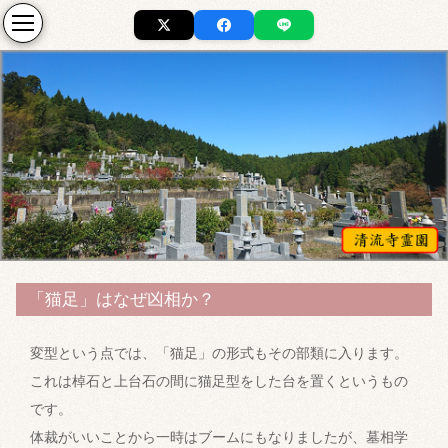
「猫足」はなぜ凶相か？
変型という点では、「猫足」の形式もその部類に入ります。
これは棹石と上台石の間に猫足型をした台を置くというもの
です。
体裁がいいことから一時はブームにもなりましたが、墓相学