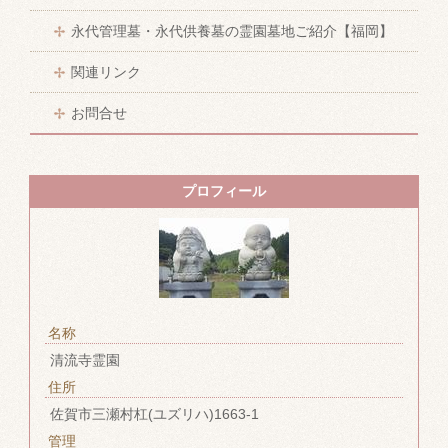
永代管理墓・永代供養墓の霊園墓地ご紹介【福岡】
関連リンク
お問合せ
プロフィール
名称
清流寺霊園
住所
佐賀市三瀬村杠(ユズリハ)1663-1
管理