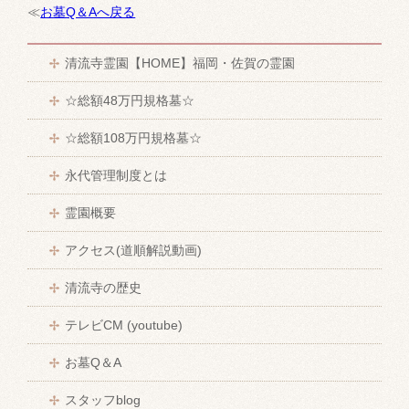
≪
お墓Q＆Aへ戻る
清流寺霊園【HOME】福岡・佐賀の霊園
☆総額48万円規格墓☆
☆総額108万円規格墓☆
永代管理制度とは
霊園概要
アクセス(道順解説動画)
清流寺の歴史
テレビCM (youtube)
お墓Q＆A
スタッフblog