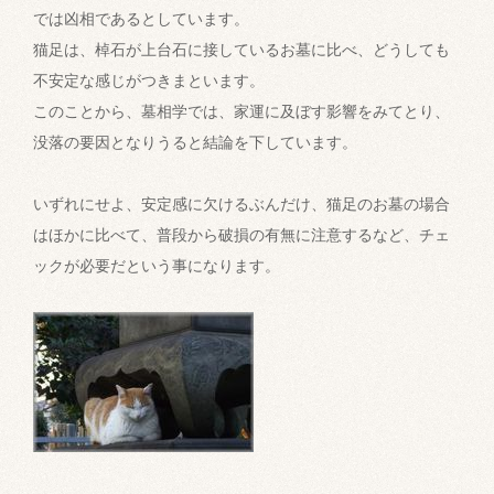
では凶相であるとしています。
猫足は、棹石が上台石に接しているお墓に比べ、どうしても
不安定な感じがつきまといます。
このことから、墓相学では、家運に及ぼす影響をみてとり、
没落の要因となりうると結論を下しています。
いずれにせよ、安定感に欠けるぶんだけ、猫足のお墓の場合
はほかに比べて、普段から破損の有無に注意するなど、チェ
ックが必要だという事になります。