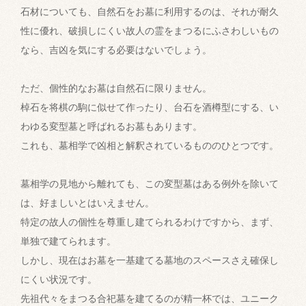
石材についても、自然石をお墓に利用するのは、それが耐久
性に優れ、破損しにくい故人の霊をまつるにふさわしいもの
なら、吉凶を気にする必要はないでしょう。
ただ、個性的なお墓は自然石に限りません。
棹石を将棋の駒に似せて作ったり、台石を酒樽型にする、い
わゆる変型墓と呼ばれるお墓もあります。
これも、墓相学で凶相と解釈されているもののひとつです。
墓相学の見地から離れても、この変型墓はある例外を除いて
は、好ましいとはいえません。
特定の故人の個性を尊重し建てられるわけですから、まず、
単独で建てられます。
しかし、現在はお墓を一基建てる墓地のスペースさえ確保し
にくい状況です。
先祖代々をまつる合祀墓を建てるのが精一杯では、ユニーク