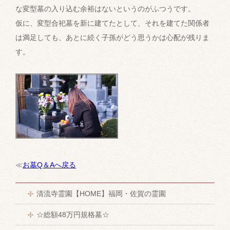
な変型墓の入り込む余裕はないというのがふつうです。
仮に、変型合祀墓を新に建てたとして、それを建てた関係者
は満足しても、あとに続く子孫がどう思うかは心配が残りま
す。
≪
お墓Q＆Aへ戻る
清流寺霊園【HOME】福岡・佐賀の霊園
☆総額48万円規格墓☆