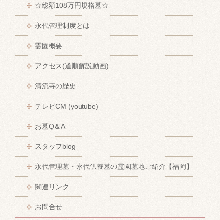
☆総額108万円規格墓☆
永代管理制度とは
霊園概要
アクセス(道順解説動画)
清流寺の歴史
テレビCM (youtube)
お墓Q＆A
スタッフblog
永代管理墓・永代供養墓の霊園墓地ご紹介【福岡】
関連リンク
お問合せ