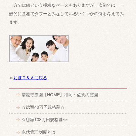
一方では凶という極端なケースもありますが、次節では、一
般的に墓相でタブーとみなしているいくつかの例を考えてみ
ます。
≪
お墓Ｑ＆Ａに戻る
清流寺霊園【HOME】福岡・佐賀の霊園
☆総額48万円規格墓☆
☆総額108万円規格墓☆
永代管理制度とは