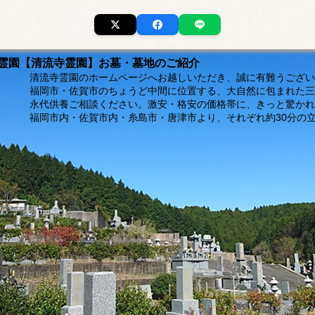
市の霊園【清流寺霊園】お墓・墓地のご紹介
ージへお越しいただき、誠に有難うございま
福岡市・佐賀市のちょうど中間に位置する、大自然に包まれた三
。激安・格安の価格帯に、きっと驚かれるは
島市・唐津市より、それぞれ約30分の立地