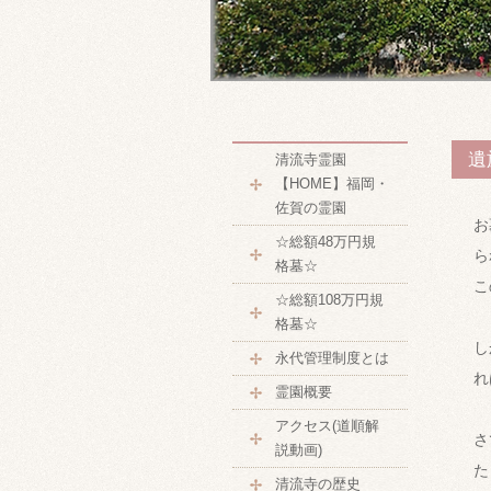
遺
清流寺霊園
【HOME】福岡・
佐賀の霊園
お
☆総額48万円規
ら
格墓☆
こ
☆総額108万円規
格墓☆
し
永代管理制度とは
れ
霊園概要
アクセス(道順解
さ
説動画)
た
清流寺の歴史