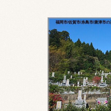
福岡市/佐賀市/糸島市/唐津
清流寺霊園のホームペ
永代供養ご相談ください
福岡市内・佐賀市内・糸