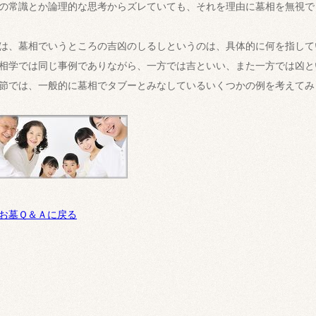
の常識とか論理的な思考からズレていても、それを理由に墓相を無視で
は、墓相でいうところの吉凶のしるしというのは、具体的に何を指して
相学では同じ事例でありながら、一方では吉といい、また一方では凶と
節では、一般的に墓相でタブーとみなしているいくつかの例を考えてみ
お墓Ｑ＆Ａに戻る