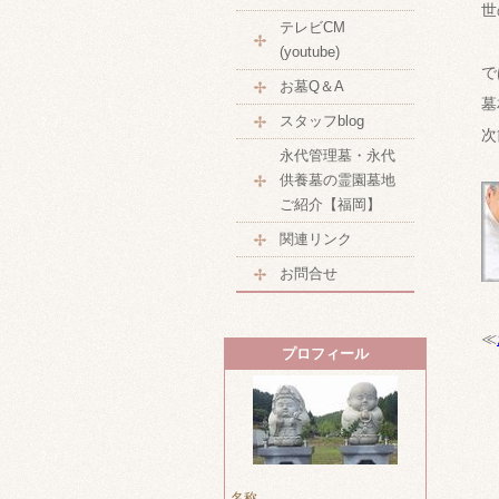
世
テレビCM
(youtube)
で
お墓Q＆A
墓
スタッフblog
次
永代管理墓・永代
供養墓の霊園墓地
ご紹介【福岡】
関連リンク
お問合せ
≪
プロフィール
名称