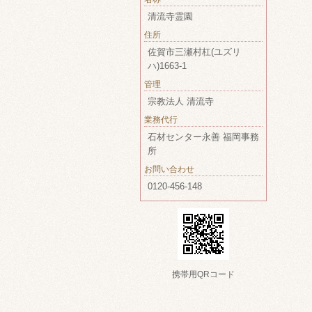
清流寺霊園
住所
佐賀市三瀬村杠(ユズリ
ハ)1663-1
管理
宗教法人 清流寺
業務代行
石材センター永善 福岡事務
所
お問い合わせ
0120-456-148
携帯用QRコード