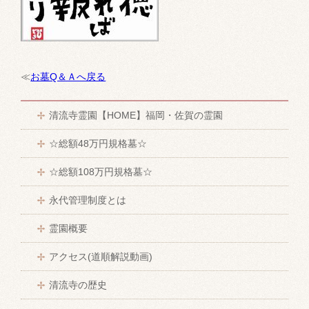
≪
お墓Q＆Ａへ戻る
清流寺霊園【HOME】福岡・佐賀の霊園
☆総額48万円規格墓☆
☆総額108万円規格墓☆
永代管理制度とは
霊園概要
アクセス(道順解説動画)
清流寺の歴史