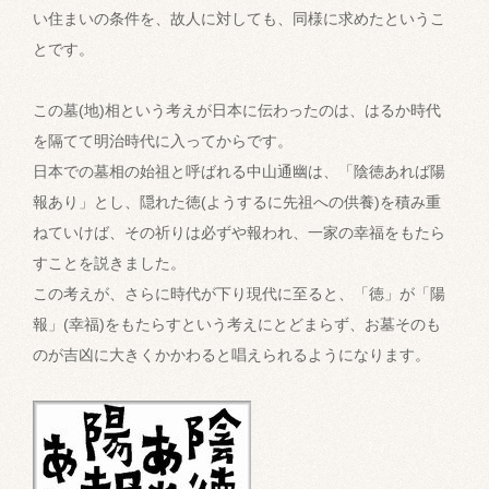
い住まいの条件を、故人に対しても、同様に求めたというこ
とです。
この墓(地)相という考えが日本に伝わったのは、はるか時代
を隔てて明治時代に入ってからです。
日本での墓相の始祖と呼ばれる中山通幽は、「陰徳あれば陽
報あり」とし、隠れた徳(ようするに先祖への供養)を積み重
ねていけば、その祈りは必ずや報われ、一家の幸福をもたら
すことを説きました。
この考えが、さらに時代が下り現代に至ると、「徳」が「陽
報」(幸福)をもたらすという考えにとどまらず、お墓そのも
のが吉凶に大きくかかわると唱えられるようになります。