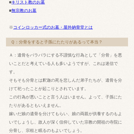
■
キリスト教のお墓
■
無宗教のお墓
※
コインロッカー式のお墓・屋外納骨堂とは
Ｑ：分骨をすると子孫にたたりがあるって本当？
Ａ：遺骨をバラバラにする不謹慎な行為として「分骨」を悪
いことだと考えている人も多いようですが、これは迷信で
す。
そもそも分骨とは釈迦の死を悲しんだ弟子たちが、遺骨を分
けて祀ったことが起こりとされています。
この行為が悪いことと言う人はいません。よって、子孫にた
たりがあるともいえません。
嫁いだ娘の遺骨を分けてもらい、娘の両親が供養するのもよ
いでしょうし、故人が深く信仰していた宗教の開祖の寺院に
分骨し、宗租と眠るのもよいでしょう。