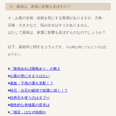
Ｑ：墓相は、家運に影響を及ぼすの？
Ａ：お墓の吉相・凶相を気にする風潮がありますが、方角・
石種・大きさなど、悩み出せばキリがありません。
はたして墓相は、家運に影響を及ぼすものなのでしょうか？
以下、墓相学に関するコラムです。
※お暇な時にでもどうぞお読
み下さい。
■
「陰徳あれば陽報あり」の教え
■
お墓の形にきまりはない
■
遺族・子孫の運を支配！？
■
棹石・台石の破損で凶運に傾く！？
■
自然石を使うのはタブー
■
個性的な単独墓の是非は
■
「猫足」はなぜ凶相か