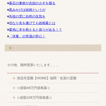
■
墓石の素材が吉凶のカギを握る
■
黒みかげは凶相というが
■
先祖の霊に自然の生気を
■
功なり名を遂げても凶相墓とは
■
墓地に木を植えると祟りがある！？
■
「供養」の常識が肝心！
Ｑ：
その他、随時更新いたします。。。
清流寺霊園【HOME】福岡・佐賀の霊園
☆総額48万円規格墓☆
☆総額108万円規格墓☆