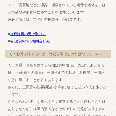
Ａ：一度墓地などに埋葬・埋蔵されている遺骨や遺体を、ほ
かの墓地や納骨堂に移すことを改葬といいます。
改葬するには、市区町村長の許可が必要です。
■
改葬許可の受け取り方
■
各自治体の代表問合せ先
Ｑ：お墓を建てるには、時期を選ばなければならないの？
Ａ：普通、お墓を建てる時期は満中陰(四十九日)、あと百ヵ
日、月忌(毎月の命日)、一周忌までのお盆、お彼岸、一周忌
などに建てることが多くあります。
さらに、三回忌の法要(死後満2年)に建てるという人も多いよ
うです。
亡くなられた後、なるべく早く建立することに越したことは
ありませんが、経済的事由などそれぞれの問題がありますの