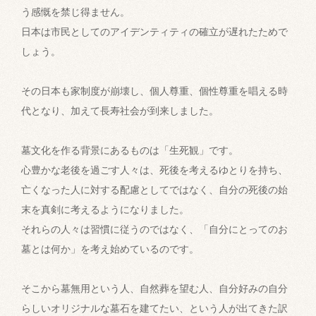
う感慨を禁じ得ません。
日本は市民としてのアイデンティティの確立が遅れたためで
しょう。
その日本も家制度が崩壊し、個人尊重、個性尊重を唱える時
代となり、加えて長寿社会が到来しました。
墓文化を作る背景にあるものは「生死観」です。
心豊かな老後を過ごす人々は、死後を考えるゆとりを持ち、
亡くなった人に対する配慮としてではなく、自分の死後の始
末を真剣に考えるようになりました。
それらの人々は習慣に従うのではなく、「自分にとってのお
墓とは何か」を考え始めているのです。
そこから墓無用という人、自然葬を望む人、自分好みの自分
らしいオリジナルな墓石を建てたい、という人が出てきた訳