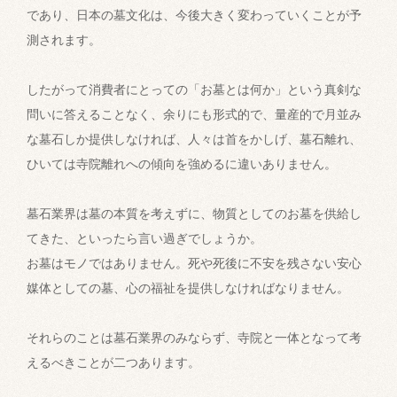
であり、日本の墓文化は、今後大きく変わっていくことが予
測されます。
したがって消費者にとっての「お墓とは何か」という真剣な
問いに答えることなく、余りにも形式的で、量産的で月並み
な墓石しか提供しなければ、人々は首をかしげ、墓石離れ、
ひいては寺院離れへの傾向を強めるに違いありません。
墓石業界は墓の本質を考えずに、物質としてのお墓を供給し
てきた、といったら言い過ぎでしょうか。
お墓はモノではありません。死や死後に不安を残さない安心
媒体としての墓、心の福祉を提供しなければなりません。
それらのことは墓石業界のみならず、寺院と一体となって考
えるべきことが二つあります。