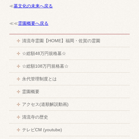
≪
墓文化の未来へ戻る
≪≪
霊園概要へ戻る
清流寺霊園【HOME】福岡・佐賀の霊園
☆総額48万円規格墓☆
☆総額108万円規格墓☆
永代管理制度とは
霊園概要
アクセス(道順解説動画)
清流寺の歴史
テレビCM (youtube)