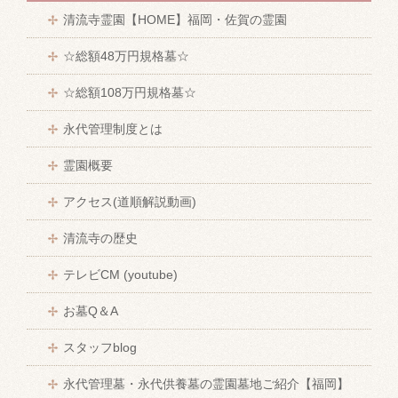
清流寺霊園【HOME】福岡・佐賀の霊園
☆総額48万円規格墓☆
☆総額108万円規格墓☆
永代管理制度とは
霊園概要
アクセス(道順解説動画)
清流寺の歴史
テレビCM (youtube)
お墓Q＆A
スタッフblog
永代管理墓・永代供養墓の霊園墓地ご紹介【福岡】