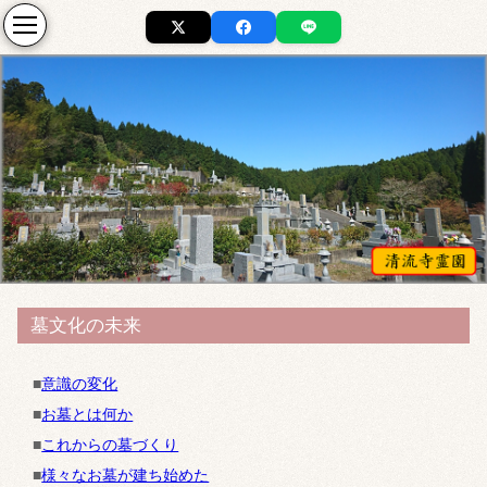
墓文化の未来
■
意識の変化
■
お墓とは何か
■
これからの墓づくり
■
様々なお墓が建ち始めた