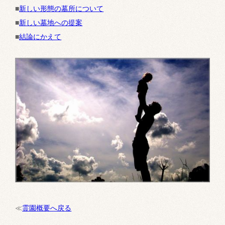
■
新しい形態の墓所について
■
新しい墓地への提案
■
結論にかえて
≪
霊園概要へ戻る