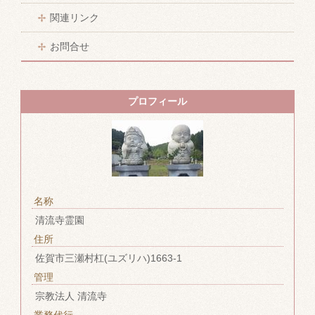
関連リンク
お問合せ
プロフィール
名称
清流寺霊園
住所
佐賀市三瀬村杠(ユズリハ)1663-1
管理
宗教法人 清流寺
業務代行