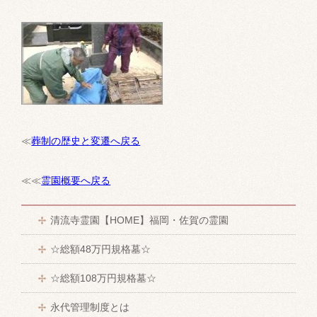
≪
葬制の歴史と変遷へ戻る
≪≪
霊園概要へ戻る
清流寺霊園【HOME】福岡・佐賀の霊園
☆総額48万円規格墓☆
☆総額108万円規格墓☆
永代管理制度とは