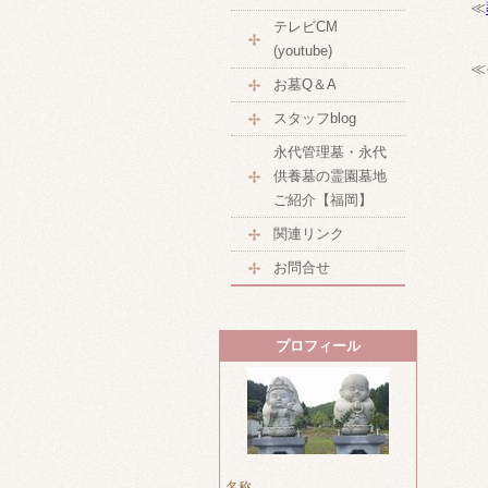
≪
テレビCM
(youtube)
≪
お墓Q＆A
スタッフblog
永代管理墓・永代
供養墓の霊園墓地
ご紹介【福岡】
関連リンク
お問合せ
プロフィール
名称