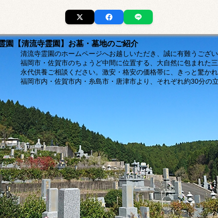
市の霊園【清流寺霊園】お墓・墓地のご紹介
ージへお越しいただき、誠に有難うございま
福岡市・佐賀市のちょうど中間に位置する、大自然に包まれた三
。激安・格安の価格帯に、きっと驚かれるは
島市・唐津市より、それぞれ約30分の立地