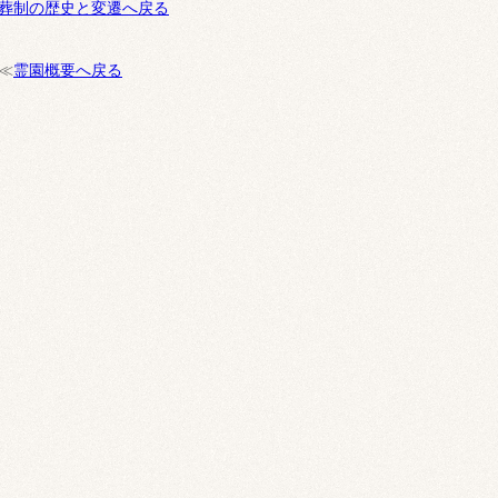
葬制の歴史と変遷へ戻る
≪
霊園概要へ戻る