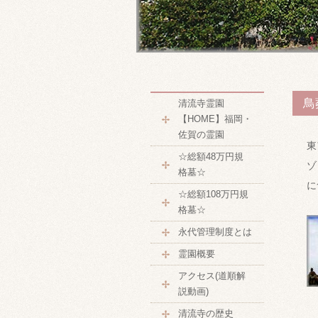
鳥
清流寺霊園
【HOME】福岡・
佐賀の霊園
東
☆総額48万円規
ゾ
格墓☆
に
☆総額108万円規
格墓☆
永代管理制度とは
霊園概要
アクセス(道順解
説動画)
清流寺の歴史