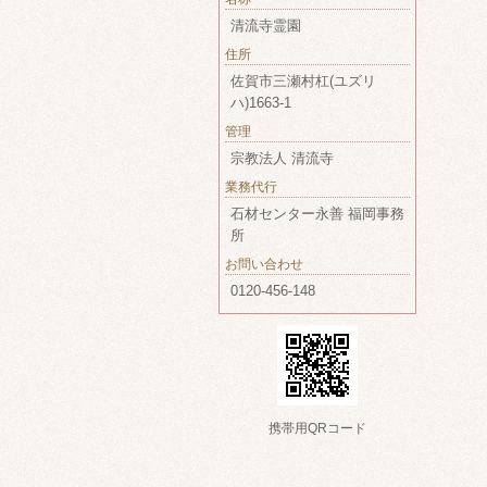
清流寺霊園
住所
佐賀市三瀬村杠(ユズリ
ハ)1663-1
管理
宗教法人 清流寺
業務代行
石材センター永善 福岡事務
所
お問い合わせ
0120-456-148
携帯用QRコード