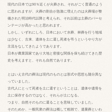
現代の日本では90％近くが火葬され、それがごく普通のよう
に思われますが、火葬の割合が急激に増えたのは火葬場が整
備された明治時代以降と考えられ、それ以前は土葬のパーセ
ンテージが高かったと思われます。
しかし、いずれにしろ、日本において水葬、林葬を行う地域
は少なく、古来、遺体を土に還し死者を弔うというやり方が
主流をなしてきたようであります。
日本が農業国家であり大地と密接な関係を保ち続けてきた歴
史を考えますと、それも自然であります。
とはいえ古代の葬法は現代のものとは形式や思想も随分異な
っていました。
古代人にとって死者を土に還すということは、遺体や遺骨を
土に保存するのではなく、それらが土になる。
つまり、自然そのものに還ることを意味していました。
そのためか、一般民衆の葬法は概して粗雑で、遺棄葬といわ