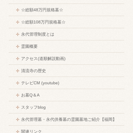
☆総額48万円規格墓☆
☆総額108万円規格墓☆
永代管理制度とは
霊園概要
アクセス(道順解説動画)
清流寺の歴史
テレビCM (youtube)
お墓Q＆A
スタッフblog
永代管理墓・永代供養墓の霊園墓地ご紹介【福岡】
関連リンク