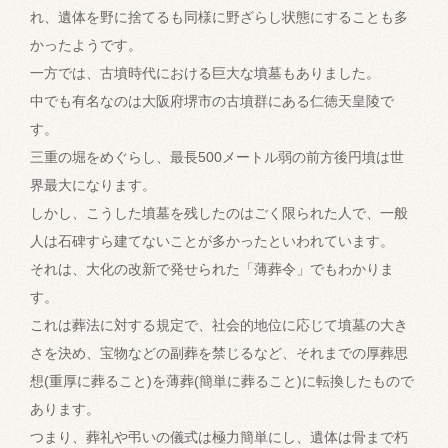
れ、遺体を野に捨てるも同様に野ざらし状態にすることも多
かったようです。
一方では、古墳時代における巨大な墳墓もありました。
中でも有名なのは大阪府堺市の古墳群にある仁徳天皇陵で
す。
三重の堀をめぐらし、最長500メートル弱の前方後円墳は世
界最大になります。
しかし、こうした墳墓を残したのはごく限られた人で、一般
人は石碑すら建てないことが多かったといわれています。
それは、大化の改新で発せられた「薄葬令」でもわかりま
す。
これは葬法に対する規定で、社会的地位に応じて墳墓の大き
さを決め、宝物などの副葬を禁じるなど、それまでの厚葬思
想(重厚に葬ること)を薄葬(簡単に葬ること)に転換したもので
あります。
つまり、葬礼や弔いの儀式は極力簡単にし、遺体は骨まで朽