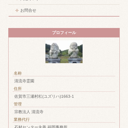
お問合せ
プロフィール
名称
清流寺霊園
住所
佐賀市三瀬村杠(ユズリハ)1663-1
管理
宗教法人 清流寺
業務代行
石材センター永善 福岡事務所