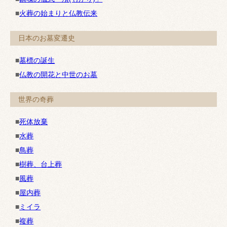
■
火葬の始まりと仏教伝来
日本のお墓変遷史
■
墓標の誕生
■
仏教の開花と中世のお墓
世界の奇葬
■
死体放棄
■
水葬
■
鳥葬
■
樹葬、台上葬
■
風葬
■
屋内葬
■
ミイラ
■
複葬