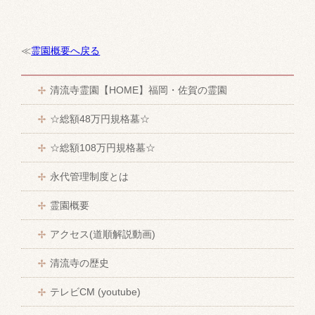
≪
霊園概要へ戻る
清流寺霊園【HOME】福岡・佐賀の霊園
☆総額48万円規格墓☆
☆総額108万円規格墓☆
永代管理制度とは
霊園概要
アクセス(道順解説動画)
清流寺の歴史
テレビCM (youtube)