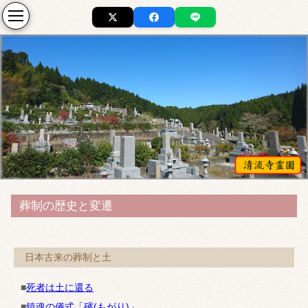
葬制の歴史と変遷
日本古来の葬制と土
■
死者は土に還る
■
鎮魂の儀式「殯(もがり)」