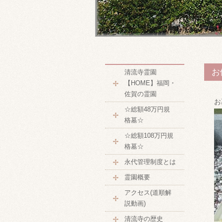
お
清流寺霊園
【HOME】福岡・
佐賀の霊園
お
☆総額48万円規
格墓☆
☆総額108万円規
格墓☆
永代管理制度とは
霊園概要
アクセス(道順解
説動画)
清流寺の歴史