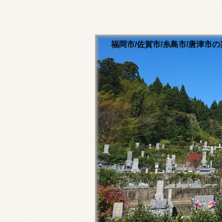
福岡市/佐賀市/糸島市/唐津
清流寺霊園のホームペ
永代供養ご相談ください
福岡市内・佐賀市内・糸