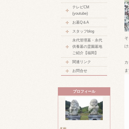
テレビCM
(youtube)
お墓Q＆A
スタッフblog
そ
永代管理墓・永代
け
供養墓の霊園墓地
ご紹介【福岡】
関連リンク
カ
ま
お問合せ
プロフィール
名称