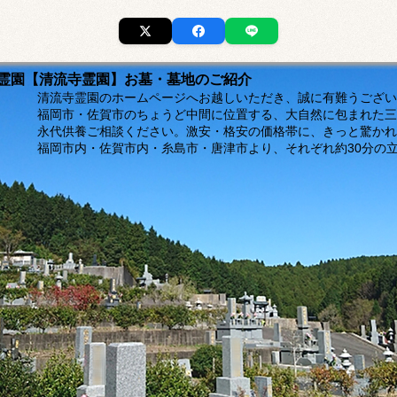
市の霊園【清流寺霊園】お墓・墓地のご紹介
ージへお越しいただき、誠に有難うございま
福岡市・佐賀市のちょうど中間に位置する、大自然に包まれた三
。激安・格安の価格帯に、きっと驚かれるは
島市・唐津市より、それぞれ約30分の立地