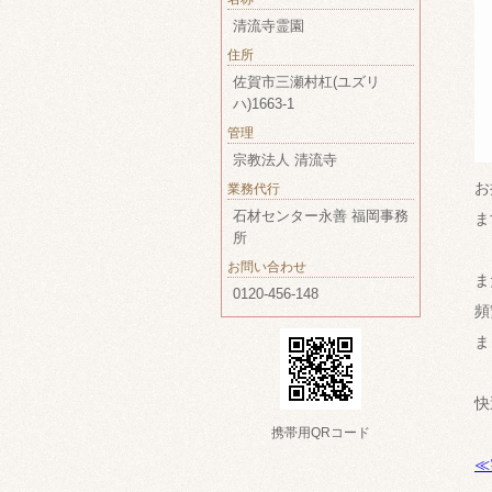
清流寺霊園
住所
佐賀市三瀬村杠(ユズリ
ハ)1663-1
管理
宗教法人 清流寺
お
業務代行
石材センター永善 福岡事務
ま
所
お問い合わせ
ま
0120-456-148
頻
ま
快
携帯用QRコード
≪