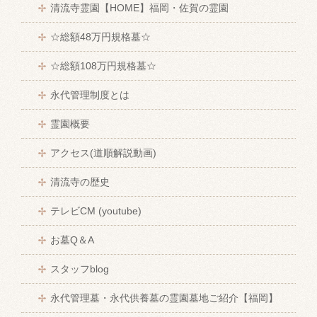
清流寺霊園【HOME】福岡・佐賀の霊園
☆総額48万円規格墓☆
☆総額108万円規格墓☆
永代管理制度とは
霊園概要
アクセス(道順解説動画)
清流寺の歴史
テレビCM (youtube)
お墓Q＆A
スタッフblog
永代管理墓・永代供養墓の霊園墓地ご紹介【福岡】