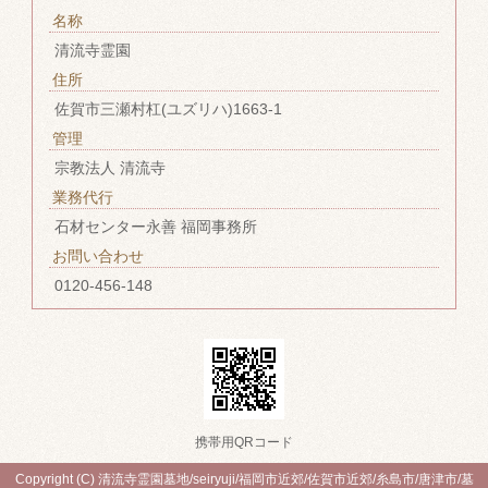
名称
清流寺霊園
住所
佐賀市三瀬村杠(ユズリハ)1663-1
管理
宗教法人 清流寺
業務代行
石材センター永善 福岡事務所
お問い合わせ
0120-456-148
携帯用QRコード
Copyright (C) 清流寺霊園墓地/seiryuji/福岡市近郊/佐賀市近郊/糸島市/唐津市/墓