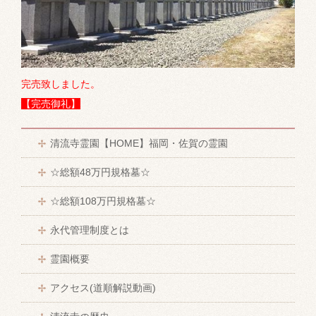
完売致しました。
【完売御礼】
清流寺霊園【HOME】福岡・佐賀の霊園
☆総額48万円規格墓☆
☆総額108万円規格墓☆
永代管理制度とは
霊園概要
アクセス(道順解説動画)