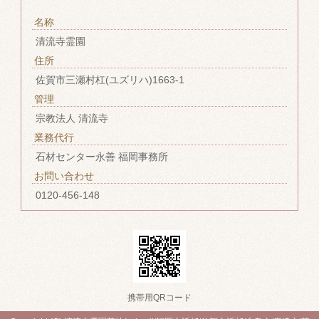
名称
清流寺霊園
住所
佐賀市三瀬村杠(ユズリハ)1663-1
管理
宗教法人 清流寺
業務代行
石材センター永善 福岡事務所
お問い合わせ
0120-456-148
携帯用QRコード