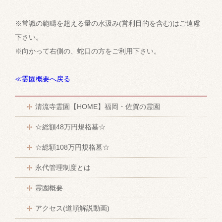
※常識の範疇を超える量の水汲み(営利目的を含む)はご遠慮
下さい。
※向かって右側の、蛇口の方をご利用下さい。
≪霊園概要へ戻る
清流寺霊園【HOME】福岡・佐賀の霊園
☆総額48万円規格墓☆
☆総額108万円規格墓☆
永代管理制度とは
霊園概要
アクセス(道順解説動画)