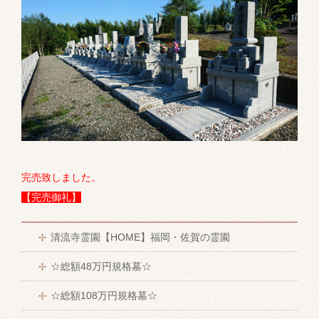
完売致しました。
【完売御礼】
清流寺霊園【HOME】福岡・佐賀の霊園
☆総額48万円規格墓☆
☆総額108万円規格墓☆