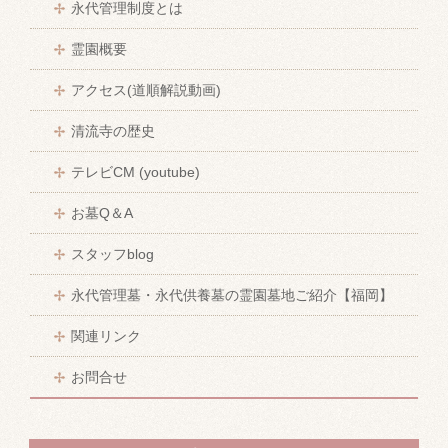
永代管理制度とは
霊園概要
アクセス(道順解説動画)
清流寺の歴史
テレビCM (youtube)
お墓Q＆A
スタッフblog
永代管理墓・永代供養墓の霊園墓地ご紹介【福岡】
関連リンク
お問合せ