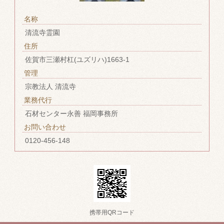
名称
清流寺霊園
住所
佐賀市三瀬村杠(ユズリハ)1663-1
管理
宗教法人 清流寺
業務代行
石材センター永善 福岡事務所
お問い合わせ
0120-456-148
携帯用QRコード