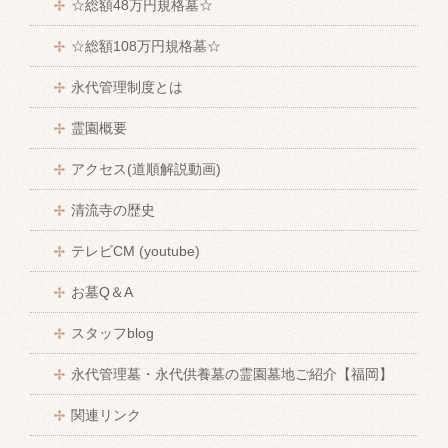
☆総額48万円規格墓☆
☆総額108万円規格墓☆
永代管理制度とは
霊園概要
アクセス(道順解説動画)
清流寺の歴史
テレビCM (youtube)
お墓Q＆A
スタッフblog
永代管理墓・永代供養墓の霊園墓地ご紹介【福岡】
関連リンク