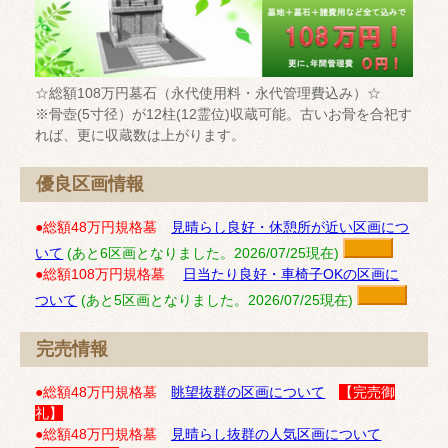
☆総額108万円墓石（永代使用料・永代管理費込み）☆
※骨壺(5寸径）が12柱(12霊位)収蔵可能。古いお骨を合祀す
れば、更に収蔵数は上がります。
優良区画情報
●総額48万円規格墓
見晴らし良好・休憩所が近い区画につ
いて
(あと6区画となりました。2026/07/25現在)
●総額108万円規格墓
日当たり良好・車椅子OKの区画に
ついて
(あと5区画となりました。2026/07/25現在)
完売情報
●総額48万円規格墓
眺望抜群の区画について
【完売御
礼】
●総額48万円規格墓
見晴らし抜群の人気区画について