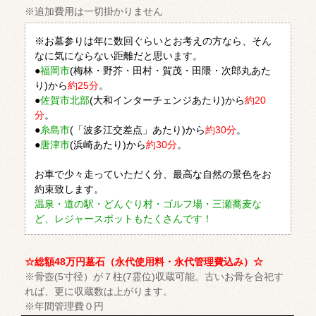
※追加費用は一切掛かりません
※お墓参りは年に数回ぐらいとお考えの方なら、そん
なに気にならない距離だと思います。
●
福岡市
(梅林・野芥・田村・賀茂・田隈・次郎丸あた
り)から
約25分
。
●
佐賀市北部
(大和インターチェンジあたり)から
約20
分
。
●
糸島市
(「波多江交差点」あたり)から
約30分
。
●
唐津市
(浜崎あたり)から
約30分
。
お車で少々走っていただく分、最高な自然の景色をお
約束致します。
温泉・道の駅・どんぐり村・ゴルフ場・三瀬蕎麦な
ど、レジャースポットもたくさんです！
☆総額48万円墓石（永代使用料・永代管理費込み）☆
※骨壺(5寸径）が７柱(7霊位)収蔵可能。古いお骨を合祀す
れば、更に収蔵数は上がります。
※年間管理費０円