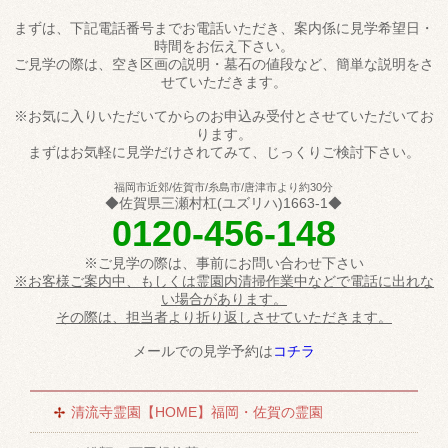
まずは、下記電話番号までお電話いただき、案内係に見学希望日・
時間をお伝え下さい。
ご見学の際は、空き区画の説明・墓石の値段など、簡単な説明をさ
せていただきます。
※お気に入りいただいてからのお申込み受付とさせていただいてお
ります。
まずはお気軽に見学だけされてみて、じっくりご検討下さい。
福岡市近郊/佐賀市/糸島市/唐津市より約30分
◆佐賀県三瀬村杠(ユズリハ)1663-1◆
0120-456-148
※ご見学の際は、事前にお問い合わせ下さい
※お客様ご案内中、もしくは霊園内清掃作業中などで電話に出れな
い場合があります。
その際は、担当者より折り返しさせていただきます。
メールでの見学予約は
コチラ
清流寺霊園【HOME】福岡・佐賀の霊園