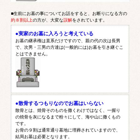
■生前にお墓の事についてお話をすると、お断りになる方の
約８割以上
の方が、大変な
誤解
をされています。
●実家のお墓に入ろうと考えている
お墓の継承権は直系だけですので、親の代の次は長男
で、次男・三男の方達は(一般的には)お墓を引き継ぐこ
とはできません。
●散骨するつもりなのでお墓はいらない
散骨とは、焼骨そのものを撒くわけではなく、一握り
の焼骨を灰になるまで粉々にして、海や山に撒くもの
です。
お骨の９割は通常通り墓地に埋葬されていますので、
結局お墓は必要となります。