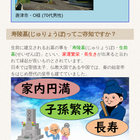
唐津市・O様 (70代男性)
寿陵墓(じゅりょうぼ)ってご存知ですか？
生前に建立されるお墓の事を「
寿陵墓
(じゅりょうぼ)・
生前
墓
(せいぜんぼ)」といい、
家運繁栄
・
長生き
が出来ると云わ
れて縁起が良いものとされています。
日本では聖徳太子、仏教大国である中国では、秦の始皇帝
をはじめ歴代の皇帝も建てていました。