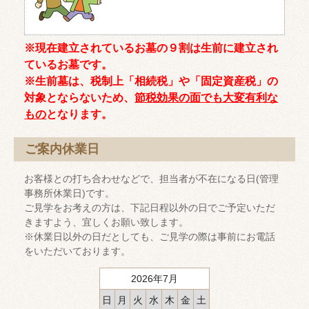
※現在建立されているお墓の９割は生前に建立され
ているお墓です。
※生前墓は、税制上「相続税」や「固定資産税」の
対象とならないため、
節税効果の面でも大変有利な
もの
となります。
ご案内休業日
お客様との打ち合わせなどで、担当者が不在になる日(管理
事務所休業日)です。
ご見学をお考えの方は、下記日程以外の日でご予定いただ
きますよう、宜しくお願い致します。
※休業日以外の日だとしても、ご見学の際は事前にお電話
をいただいております。
2026年7月
日
月
火
水
木
金
土