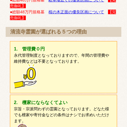
●総額48万円規格墓
駐車場近くの優良区画について
【完
売御礼】
●総額48万円規格墓
桜の木正面の優良区画について
【完
売御礼】
清流寺霊園が選ばれる５つの理由
1. 管理費０円
永代管理制度となっておりますので、年間の管理費や
維持費などは不要となっております。
2. 檀家にならなくてよい
宗旨・宗派問わずの霊園となっております。どなた様
でも檀家や寄付金などの条件はナシでお求めいただけ
ます。